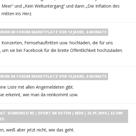
 am Meer“ und „Kein Weltuntergang“ und dann „Die Inflation des
 mitten ins Herz.
ORUM
IM FORUM
MARKTPLATZ
VOR 10 JAHRE, 6 MONATE
n Konzerten, Fernsehauftritten usw. hochladen, die für uns
n, um sie bei Facebook für die breite Öffentlichkeit hochzuladen.
ORUM
IM FORUM
MARKTPLATZ
VOR 10 JAHRE, 6 MONATE
ne Liste mit allen Angemeldeten gibt.
ie erkennt, wie man da reinkommt usw.
T. DOMENICO RE | SPORT IM OSTEN | MDR | 23.01.2016 | 22.30H
TE
 weiß aber jetzt nicht, wie das geht.