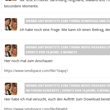
besondere Momente.
WENNE
ANTWORTETE ZUM THEMA
HOMEPAGE UND F
Ich habe noch eine Frage: Wie kann ich einen Beitrag, de
WENNE
ANTWORTETE ZUM THEMA
NEVIO PASSARO LIVE
EVENTS
VOR 10 JAHRE, 5 MONATE
Hier noch mal zum Anschauen
https://www.sendspace.com/file/16apq1
WENNE
ANTWORTETE ZUM THEMA
NEVIO PASSARO FEA
IM FORUM
KONZERTE | EVENTS
VOR 10 JAHRE, 5 MONA
Hier habe ich mal versucht, euch den Auftritt zum Download bereit
https://www.sendspace.com/file/hlewh0