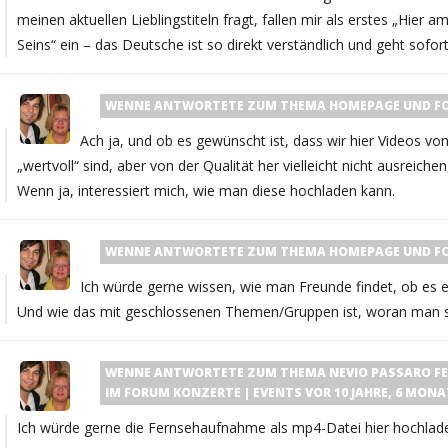
meinen aktuellen Lieblingstiteln fragt, fallen mir als erstes „Hier
Seins“ ein – das Deutsche ist so direkt verständlich und geht sofort
WENNE
ANTWORTETE ZUM THEMA
HOMEPAGE UND F
Ach ja, und ob es gewünscht ist, dass wir hier Videos vo
„wertvoll“ sind, aber von der Qualität her vielleicht nicht ausreiche
Wenn ja, interessiert mich, wie man diese hochladen kann.
WENNE
ANTWORTETE ZUM THEMA
HOMEPAGE UND F
Ich würde gerne wissen, wie man Freunde findet, ob es ei
Und wie das mit geschlossenen Themen/Gruppen ist, woran man s
WENNE
ANTWORTETE ZUM THEMA
NEVIO PASSARO FEA
IM FORUM
KONZERTE | EVENTS
VOR 10 JAHRE, 6 MONA
Ich würde gerne die Fernsehaufnahme als mp4-Datei hier hochladen,