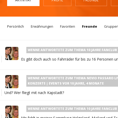
Persönlich
Erwähnungen
Favoriten
Freunde
Gruppe
WENNE
ANTWORTETE ZUM THEMA
10 JAHRE FANCLUB
Es gibt doch auch so Fahrräder für bis zu 16 Personen und
WENNE
ANTWORTETE ZUM THEMA
NEVIO PASSARO LIV
KONZERTE | EVENTS
VOR 10 JAHRE, 4 MONATE
Und? Wer fliegt mit nach Kapstadt?
WENNE
ANTWORTETE ZUM THEMA
10 JAHRE FANCLUB
Mir fehlt in meiner Sammlung Helgoland, Mailand und Tsc