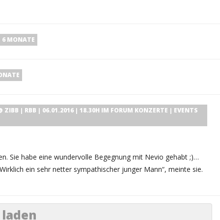
, 6 MONATE
MONATE
ZIBB | RBB | 06.01.2016 | 18.30H
IM FORUM
KONZERTE | EVENTS
lten. Sie habe eine wundervolle Begegnung mit Nevio gehabt ;)…
„Wirklich ein sehr netter sympathischer junger Mann“, meinte sie.
 laden