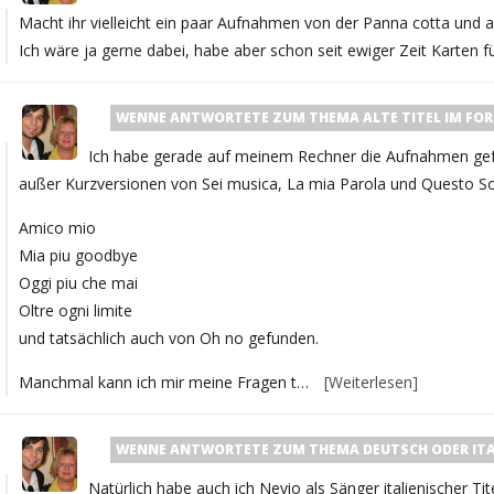
Macht ihr vielleicht ein paar Aufnahmen von der Panna cotta und
Ich wäre ja gerne dabei, habe aber schon seit ewiger Zeit Karten 
WENNE
ANTWORTETE ZUM THEMA
ALTE TITEL
IM FO
Ich habe gerade auf meinem Rechner die Aufnahmen gefu
außer Kurzversionen von Sei musica, La mia Parola und Questo S
Amico mio
Mia piu goodbye
Oggi piu che mai
Oltre ogni limite
und tatsächlich auch von Oh no gefunden.
Manchmal kann ich mir meine Fragen t…
[Weiterlesen]
WENNE
ANTWORTETE ZUM THEMA
DEUTSCH ODER ITA
Natürlich habe auch ich Nevio als Sänger italienischer Ti