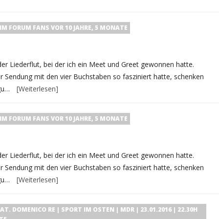
IM FORUM
FANS
VOR 10 JAHRE, 5 MONATE
r Liederflut, bei der ich ein Meet und Greet gewonnen hatte.
r Sendung mit den vier Buchstaben so fasziniert hatte, schenken
 gu…
[Weiterlesen]
IM FORUM
FANS
VOR 10 JAHRE, 5 MONATE
r Liederflut, bei der ich ein Meet und Greet gewonnen hatte.
r Sendung mit den vier Buchstaben so fasziniert hatte, schenken
 gu…
[Weiterlesen]
T. DOMENICO RE | SPORT IM OSTEN | MDR | 23.01.2016 | 22.30H