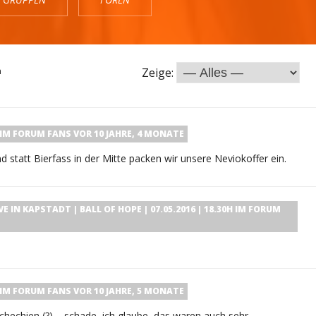
n
Zeige:
IM FORUM
FANS
VOR 10 JAHRE, 4 MONATE
 statt Bierfass in der Mitte packen wir unsere Neviokoffer ein.
E IN KAPSTADT | BALL OF HOPE | 07.05.2016 | 18.30H
IM FORUM
IM FORUM
FANS
VOR 10 JAHRE, 5 MONATE
hechien (?) – schade, ich glaube, das waren auch sehr