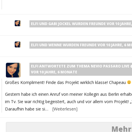
ELFI
UND
GABI JOCKEL
WURDEN FREUNDE
VOR 10 JAHRE
ELFI
UND
WENNE
WURDEN FREUNDE
VOR 10 JAHRE, 6 
ELFI
ANTWORTETE ZUM THEMA
NEVIO PASSARO LIVE @ 
VOR 10 JAHRE, 6 MONATE
Großes Kompliment! Finde das Projekt wirklich klasse! Chapeau
Gestern habe ich einen Anruf von meiner Kollegin aus Berlin erha
im Tv. Sie war richtig begeistert, auch und vor allem vom Projekt! 
Daraufhin habe sie si…
[Weiterlesen]
Mehr