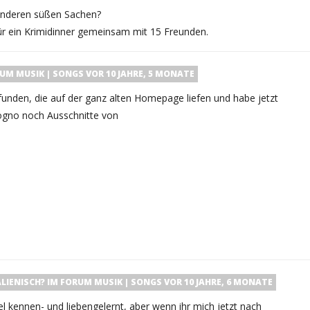
 anderen süßen Sachen?
für ein Krimidinner gemeinsam mit 15 Freunden.
RUM
MUSIK | SONGS
VOR 10 JAHRE, 5 MONATE
nden, die auf der ganz alten Homepage liefen und habe jetzt
ogno noch Ausschnitte von
LIENISCH?
IM FORUM
MUSIK | SONGS
VOR 10 JAHRE, 6 MONATE
tel kennen- und liebengelernt, aber wenn ihr mich jetzt nach