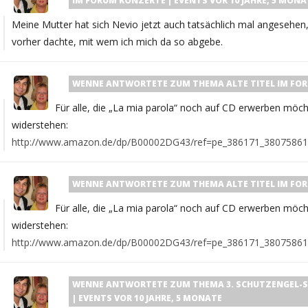
IM FORUM
KONZERTE | EVENTS
VOR 10 JAHRE, 5 MONA
Meine Mutter hat sich Nevio jetzt auch tatsächlich mal angesehen, 
vorher dachte, mit wem ich mich da so abgebe.
WENNE
ANTWORTETE ZUM THEMA
ALTE TITEL
IM FO
Für alle, die „La mia parola“ noch auf CD erwerben möc
widerstehen:
http://www.amazon.de/dp/B00002DG43/ref=pe_386171_38075861
WENNE
ANTWORTETE ZUM THEMA
ALTE TITEL
IM FO
Für alle, die „La mia parola“ noch auf CD erwerben möc
widerstehen:
http://www.amazon.de/dp/B00002DG43/ref=pe_386171_38075861
WENNE
ANTWORTETE ZUM THEMA
3. SCHUTZENGEL-SP
| EVENTS
VOR 10 JAHRE, 5 MONATE