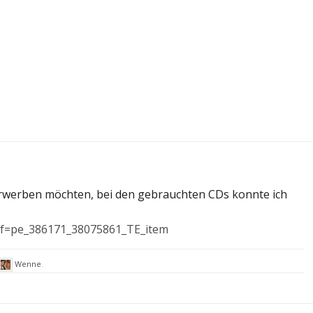
D erwerben möchten, bei den gebrauchten CDs konnte ich
ef=pe_386171_38075861_TE_item
Wenne
.